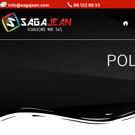
info@sagajean.com
96 122 99 33
POL